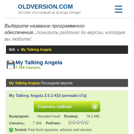
OLDVERSION.COM
ПОТОМУ ЧТО НОВЫЙ НЕ ВСЕГДА ЛУЧШЕ!
Выберите название программного
обеспечения...
понизить рейтинг до версии, которую
вы любите!
N/A
»
My Talking Angela
My Talking Angela
7 366 Скачать
My Talking Angela
Последняя версия
My Talking Angela 2.0.1-410 (armeabi-v7a)
Скачать сейчас
Выпущено:
Неизвестный
Размер:
76,3 МБ
Скачать:
7 366
Рейтинг:
Tested:
Free from spyware, adware and viruses