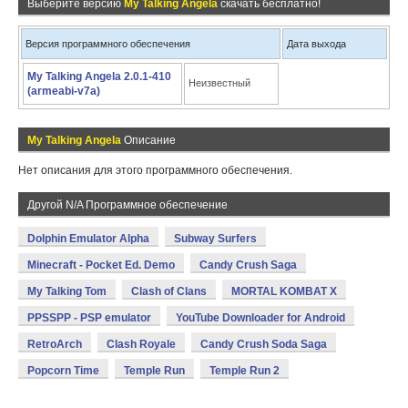
Выберите версию
My Talking Angela
скачать бесплатно!
Версия программного обеспечения
Дата выхода
My Talking Angela 2.0.1-410
Неизвестный
(armeabi-v7a)
My Talking Angela
Описание
Нет описания для этого программного обеспечения.
Другой N/A Программное обеспечение
Dolphin Emulator Alpha
Subway Surfers
Minecraft - Pocket Ed. Demo
Candy Crush Saga
My Talking Tom
Clash of Clans
MORTAL KOMBAT X
PPSSPP - PSP emulator
YouTube Downloader for Android
RetroArch
Clash Royale
Candy Crush Soda Saga
Popcorn Time
Temple Run
Temple Run 2