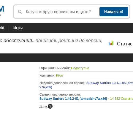
M
!
oid
Игры
 обеспечения...
понизить рейтинг до версии,
Статис
Официальный сайт:
Недоступно
Компания:
Kiloo
Недавно добавленная версия:
Subway Surfers 1.51.1-85 (ar
v7a,x86)
Самая популярная версия:
Subway Surfers 1.49.2-81 (armeabi-v7a,x86)
- 14 532 Скачат
Доля: