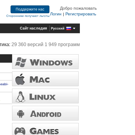
Добро пожаловать
Поддержите нас
Логин
Регистрировать
|
Сторонники получают льготы
Сайт наследия
Русский
тика:
29 360 версий 1 949 программ
meabi-
ь