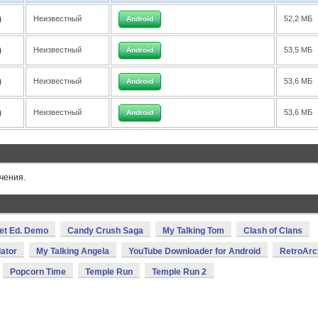
)
Неизвестный
52,2 МБ
Android
)
Неизвестный
53,5 МБ
Android
)
Неизвестный
53,6 МБ
Android
)
Неизвестный
53,6 МБ
Android
чения.
ket Ed. Demo
Candy Crush Saga
My Talking Tom
Clash of Clans
ator
My Talking Angela
YouTube Downloader for Android
RetroArc
Popcorn Time
Temple Run
Temple Run 2