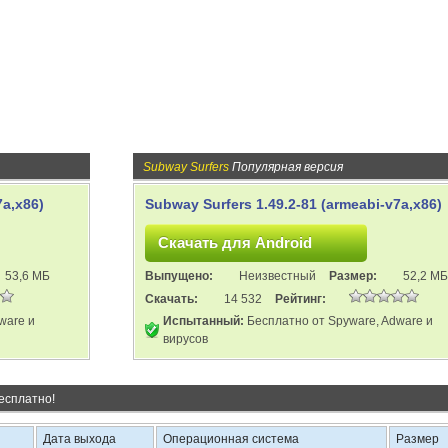
Subway Surfers
Популярная версия
7a,x86)
Subway Surfers 1.49.2-81 (armeabi-v7a,x86)
53,6 МБ
Выпущено:
Неизвестный
Размер:
52,2 МБ
Скачать:
14 532
Рейтинг:
ware и
Испытанный:
Бесплатно от Spyware, Adware и
вирусов
есплатно!
Дата выхода
Операционная система
Размер