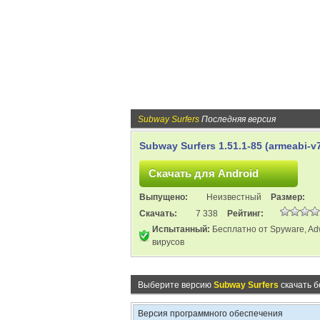
Subway Surfers
Последняя версия
Subway Surfers 1.51.1-85 (armeabi-v
Выпущено:
Неизвестный
Размер:
Скачать:
7 338
Рейтинг:
Испытанный:
Бесплатно от Spyware, Ad
вирусов
Выберите версию
Subway Surfers
скачать б
Версия программного обеспечения