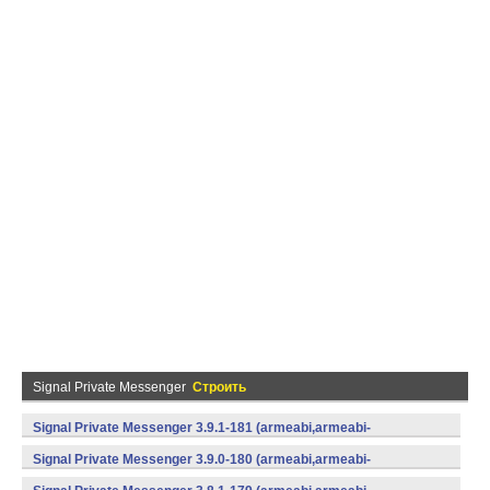
Signal Private Messenger
Строить
Signal Private Messenger 3.9.1-181 (armeabi,armeabi-
v7a,mips,x86) (Android)
Signal Private Messenger 3.9.0-180 (armeabi,armeabi-
v7a,mips,x86) (Android)