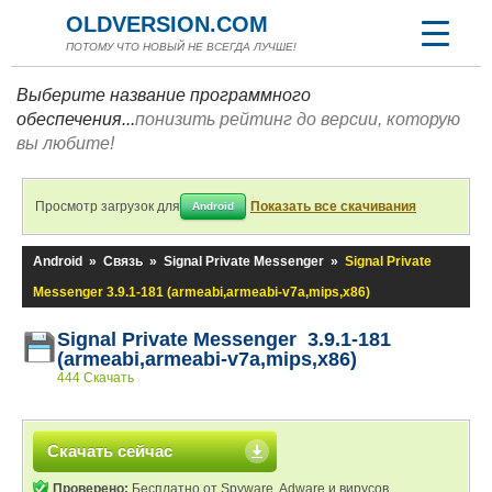
OLDVERSION.COM
ПОТОМУ ЧТО НОВЫЙ НЕ ВСЕГДА ЛУЧШЕ!
Выберите название программного
обеспечения...
понизить рейтинг до версии, которую
вы любите!
Просмотр загрузок для
Показать все скачивания
Android
Android
»
Связь
»
Signal Private Messenger
»
Signal Private
Messenger 3.9.1-181 (armeabi,armeabi-v7a,mips,x86)
Signal Private Messenger 3.9.1-181
(armeabi,armeabi-v7a,mips,x86)
444 Скачать
Скачать сейчас
Проверено:
Бесплатно от Spyware, Adware и вирусов