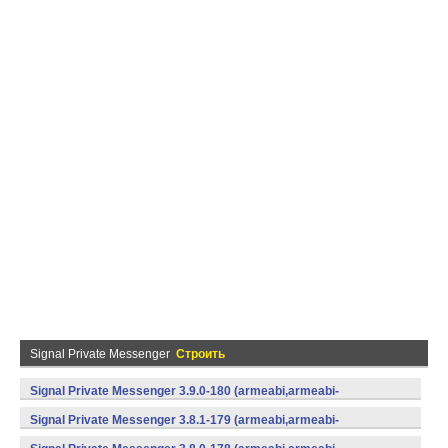
Signal Private Messenger
Строить
Signal Private Messenger 3.9.0-180 (armeabi,armeabi-
v7a,mips,x86) (Android)
Signal Private Messenger 3.8.1-179 (armeabi,armeabi-
v7a,mips,x86) (Android)