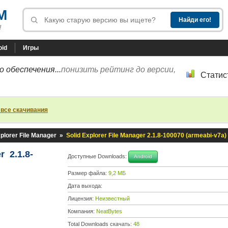
M
!
oid
Игры
 обеспечения...
понизить рейтинг до версии,
Статис
 все скачивания
xplorer File Manager
»
Solid Explorer File Manager 2.1.8-100070 (armeabi-v7a)
r 2.1.8-
Доступные Downloads:
Android
Размер файла:
9,2 МБ
Дата выхода:
Лицензия:
Неизвестный
Компания:
NeatBytes
Total Downloads скачать:
48