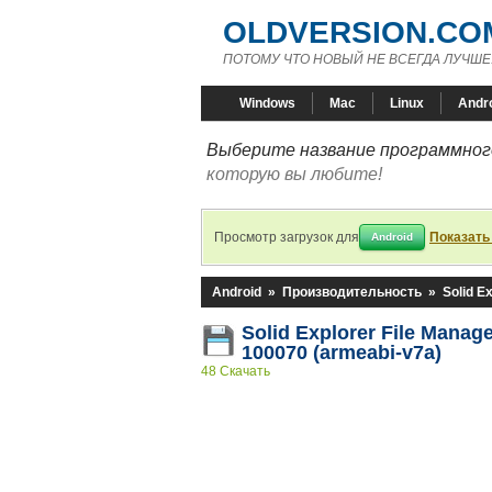
OLDVERSION.CO
ПОТОМУ ЧТО НОВЫЙ НЕ ВСЕГДА ЛУЧШЕ
Windows
Mac
Linux
Andr
Выберите название программного
которую вы любите!
Просмотр загрузок для
Показать
Android
Android
»
Производительность
»
Solid E
Solid Explorer File Manage
100070 (armeabi-v7a)
48 Скачать