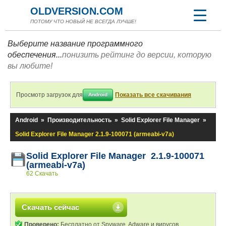
OLDVERSION.COM
ПОТОМУ ЧТО НОВЫЙ НЕ ВСЕГДА ЛУЧШЕ!
Выберите название программного
обеспечения...
понизить рейтинг до версии, которую
вы любите!
Просмотр загрузок для
Показать все скачивания
Android
Android
»
Производительность
»
Solid Explorer File Manager
»
Solid Explorer File Manager 2.1.9-100071 (armeabi-v7a)
Solid Explorer File Manager 2.1.9-100071
(armeabi-v7a)
62 Скачать
Скачать сейчас
Проверено:
Бесплатно от Spyware, Adware и вирусов