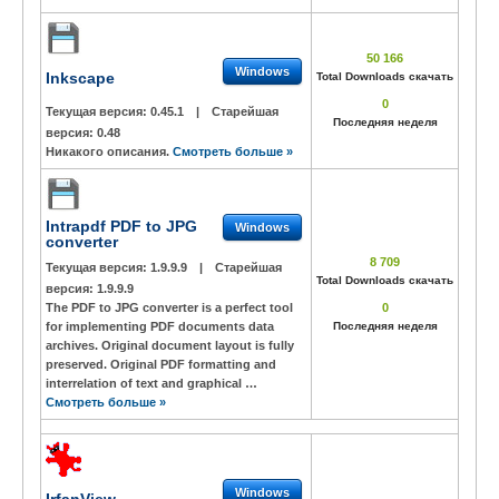
50 166
Windows
Inkscape
Total Downloads скачать
0
Текущая версия:
0.45.1
|
Старейшая
Последняя неделя
версия:
0.48
Никакого описания.
Смотреть больше »
Intrapdf PDF to JPG
Windows
converter
8 709
Текущая версия:
1.9.9.9
|
Старейшая
Total Downloads скачать
версия:
1.9.9.9
The PDF to JPG converter is a perfect tool
0
for implementing PDF documents data
Последняя неделя
archives. Original document layout is fully
preserved. Original PDF formatting and
interrelation of text and graphical …
Смотреть больше »
Windows