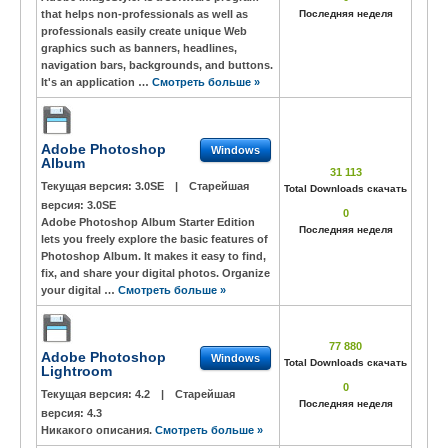
that helps non-professionals as well as
Последняя неделя
professionals easily create unique Web
graphics such as banners, headlines,
navigation bars, backgrounds, and buttons.
It's an application …
Смотреть больше »
Adobe Photoshop
Windows
Album
31 113
Текущая версия:
3.0SE
|
Старейшая
Total Downloads скачать
версия:
3.0SE
0
Adobe Photoshop Album Starter Edition
Последняя неделя
lets you freely explore the basic features of
Photoshop Album. It makes it easy to find,
fix, and share your digital photos. Organize
your digital …
Смотреть больше »
77 880
Adobe Photoshop
Windows
Total Downloads скачать
Lightroom
0
Текущая версия:
4.2
|
Старейшая
Последняя неделя
версия:
4.3
Никакого описания.
Смотреть больше »