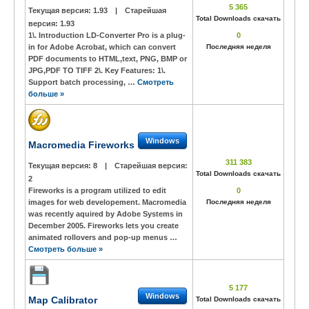
5 365
Текущая версия:
1.93
|
Старейшая
Total Downloads скачать
версия:
1.93
1\. Introduction LD-Converter Pro is a plug-
0
in for Adobe Acrobat, which can convert
Последняя неделя
PDF documents to HTML,text, PNG, BMP or
JPG,PDF TO TIFF 2\. Key Features: 1\.
Support batch processing, …
Смотреть
больше »
Windows
Macromedia Fireworks
311 383
Текущая версия:
8
|
Старейшая версия:
Total Downloads скачать
2
Fireworks is a program utilized to edit
0
images for web developement. Macromedia
Последняя неделя
was recently aquired by Adobe Systems in
December 2005. Fireworks lets you create
animated rollovers and pop-up menus …
Смотреть больше »
5 177
Windows
Map Calibrator
Total Downloads скачать