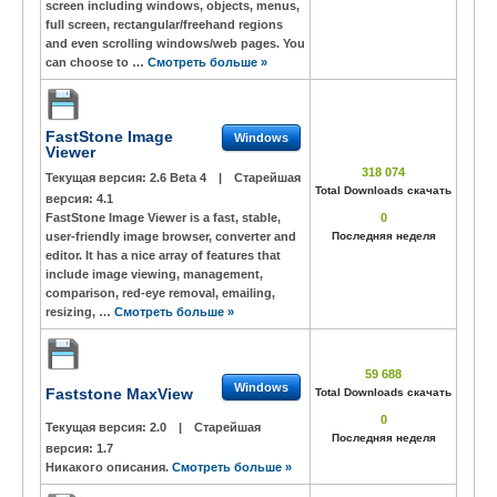
screen including windows, objects, menus,
full screen, rectangular/freehand regions
and even scrolling windows/web pages. You
can choose to …
Смотреть больше »
FastStone Image
Windows
Viewer
318 074
Текущая версия:
2.6 Beta 4
|
Старейшая
Total Downloads скачать
версия:
4.1
FastStone Image Viewer is a fast, stable,
0
user-friendly image browser, converter and
Последняя неделя
editor. It has a nice array of features that
include image viewing, management,
comparison, red-eye removal, emailing,
resizing, …
Смотреть больше »
59 688
Windows
Faststone MaxView
Total Downloads скачать
0
Текущая версия:
2.0
|
Старейшая
Последняя неделя
версия:
1.7
Никакого описания.
Смотреть больше »