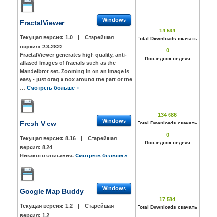
Windows
FractalViewer
14 564
Текущая версия:
1.0
|
Старейшая
Total Downloads скачать
версия:
2.3.2822
0
FractalViewer generates high quality, anti-
Последняя неделя
aliased images of fractals such as the
Mandelbrot set. Zooming in on an image is
easy - just drag a box around the part of the
…
Смотреть больше »
134 686
Windows
Fresh View
Total Downloads скачать
0
Текущая версия:
8.16
|
Старейшая
Последняя неделя
версия:
8.24
Никакого описания.
Смотреть больше »
Windows
Google Map Buddy
17 584
Текущая версия:
1.2
|
Старейшая
Total Downloads скачать
версия:
1.2