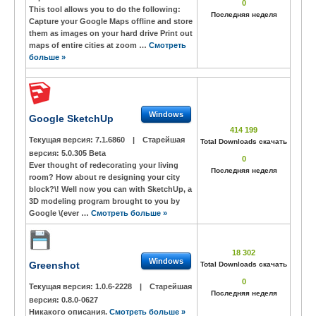
0
This tool allows you to do the following:
Последняя неделя
Capture your Google Maps offline and store
them as images on your hard drive Print out
maps of entire cities at zoom …
Смотреть
больше »
Windows
Google SketchUp
414 199
Текущая версия:
7.1.6860
|
Старейшая
Total Downloads скачать
версия:
5.0.305 Beta
0
Ever thought of redecorating your living
Последняя неделя
room? How about re designing your city
block?\! Well now you can with SketchUp, a
3D modeling program brought to you by
Google \(ever …
Смотреть больше »
18 302
Windows
Greenshot
Total Downloads скачать
0
Текущая версия:
1.0.6-2228
|
Старейшая
Последняя неделя
версия:
0.8.0-0627
Никакого описания.
Смотреть больше »