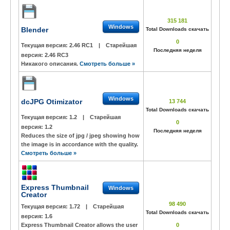
315 181
Windows
Blender
Total Downloads скачать
0
Текущая версия:
2.46 RC1
|
Старейшая
Последняя неделя
версия:
2.46 RC3
Никакого описания.
Смотреть больше »
Windows
dcJPG Otimizator
13 744
Total Downloads скачать
Текущая версия:
1.2
|
Старейшая
0
версия:
1.2
Последняя неделя
Reduces the size of jpg / jpeg showing how
the image is in accordance with the quality.
Смотреть больше »
Express Thumbnail
Windows
Creator
98 490
Текущая версия:
1.72
|
Старейшая
Total Downloads скачать
версия:
1.6
Express Thumbnail Creator allows the user
0