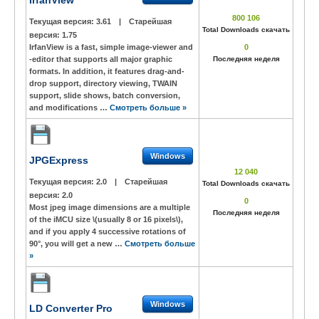
IrfanView
800 106
Текущая версия:
3.61
|
Старейшая
Total Downloads скачать
версия:
1.75
IrfanView is a fast, simple image-viewer and
0
-editor that supports all major graphic
Последняя неделя
formats. In addition, it features drag-and-
drop support, directory viewing, TWAIN
support, slide shows, batch conversion,
and modifications …
Смотреть больше »
Windows
JPGExpress
12 040
Текущая версия:
2.0
|
Старейшая
Total Downloads скачать
версия:
2.0
0
Most jpeg image dimensions are a multiple
Последняя неделя
of the iMCU size \(usually 8 or 16 pixels\),
and if you apply 4 successive rotations of
90°, you will get a new …
Смотреть больше
»
Windows
LD Converter Pro