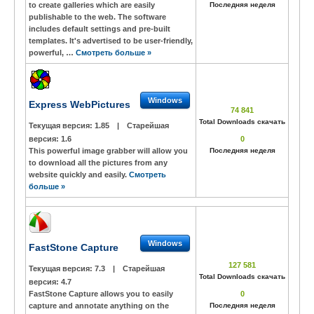
to create galleries which are easily
Последняя неделя
publishable to the web. The software
includes default settings and pre-built
templates. It's advertised to be user-friendly,
powerful, …
Смотреть больше »
Windows
Express WebPictures
74 841
Total Downloads скачать
Текущая версия:
1.85
|
Старейшая
версия:
1.6
0
This powerful image grabber will allow you
Последняя неделя
to download all the pictures from any
website quickly and easily.
Смотреть
больше »
Windows
FastStone Capture
127 581
Текущая версия:
7.3
|
Старейшая
Total Downloads скачать
версия:
4.7
FastStone Capture allows you to easily
0
capture and annotate anything on the
Последняя неделя