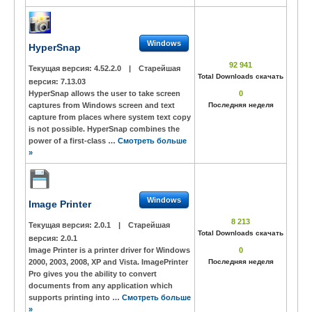
Windows
HyperSnap
92 941
Текущая версия:
4.52.2.0
|
Старейшая
Total Downloads скачать
версия:
7.13.03
HyperSnap allows the user to take screen
0
captures from Windows screen and text
Последняя неделя
capture from places where system text copy
is not possible. HyperSnap combines the
power of a first-class …
Смотреть больше
»
Windows
Image Printer
8 213
Текущая версия:
2.0.1
|
Старейшая
Total Downloads скачать
версия:
2.0.1
Image Printer is a printer driver for Windows
0
2000, 2003, 2008, XP and Vista. ImagePrinter
Последняя неделя
Pro gives you the ability to convert
documents from any application which
supports printing into …
Смотреть больше
»