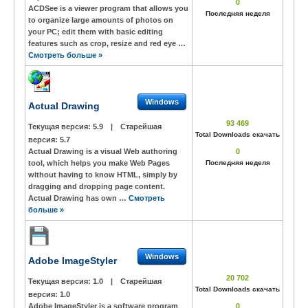
0
ACDSee is a viewer program that allows you
Последняя неделя
to organize large amounts of photos on
your PC; edit them with basic editing
features such as crop, resize and red eye …
Смотреть больше »
Windows
Actual Drawing
93 469
Текущая версия:
5.9
|
Старейшая
Total Downloads скачать
версия:
5.7
Actual Drawing is a visual Web authoring
0
tool, which helps you make Web Pages
Последняя неделя
without having to know HTML, simply by
dragging and dropping page content.
Actual Drawing has own …
Смотреть
больше »
Windows
Adobe ImageStyler
20 702
Текущая версия:
1.0
|
Старейшая
Total Downloads скачать
версия:
1.0
Adobe ImageStyler is a software program
0