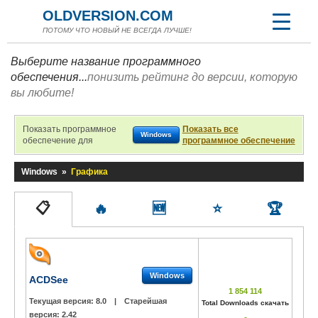
OLDVERSION.COM
ПОТОМУ ЧТО НОВЫЙ НЕ ВСЕГДА ЛУЧШЕ!
Выберите название программного
обеспечения...
понизить рейтинг до версии, которую
вы любите!
Показать программное
Показать все
Windows
обеспечение для
программное обеспечение
Windows
»
Графика
📋
🔥
🆕
⭐
🏆
Windows
ACDSee
1 854 114
Текущая версия:
8.0
|
Старейшая
Total Downloads скачать
версия:
2.42