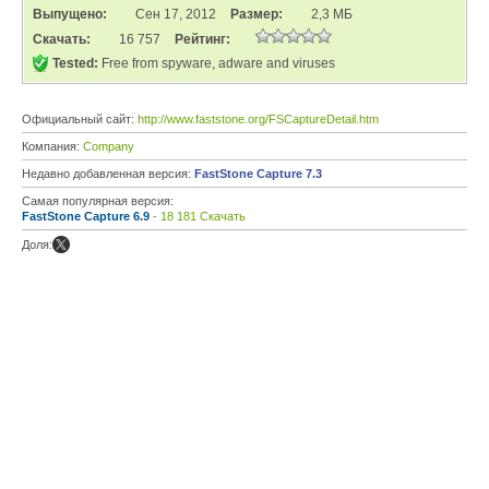
Выпущено:
Сен 17, 2012
Размер:
2,3 МБ
Скачать:
16 757
Рейтинг:
Tested:
Free from spyware, adware and viruses
Официальный сайт:
http://www.faststone.org/FSCaptureDetail.htm
Компания:
Company
Недавно добавленная версия:
FastStone Capture 7.3
Самая популярная версия:
FastStone Capture 6.9
- 18 181 Скачать
Доля: