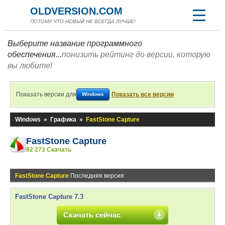
OLDVERSION.COM
ПОТОМУ ЧТО НОВЫЙ НЕ ВСЕГДА ЛУЧШЕ!
Выберите название программного
обеспечения...
понизить рейтинг до версии, которую
вы любите!
Показать версии для
Показать все версии
Windows
Windows
»
Графика
»
FastStone Capture
FastStone Capture
92 273 Скачать
FastStone Capture
Последняя версия
FastStone Capture 7.3
Скачать сейчас