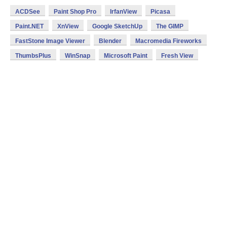
ACDSee
Paint Shop Pro
IrfanView
Picasa
Paint.NET
XnView
Google SketchUp
The GIMP
FastStone Image Viewer
Blender
Macromedia Fireworks
ThumbsPlus
WinSnap
Microsoft Paint
Fresh View