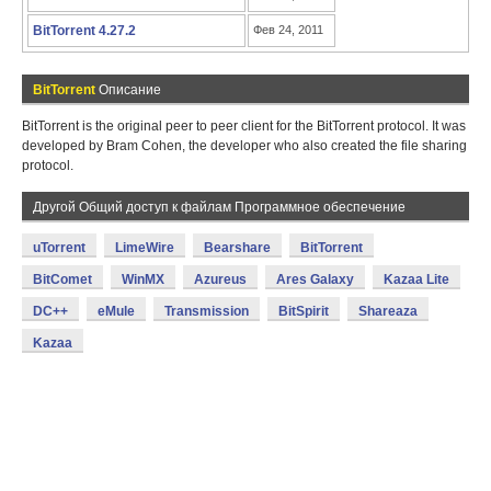
BitTorrent 4.27.2
Фев 24, 2011
BitTorrent
Описание
BitTorrent is the original peer to peer client for the BitTorrent protocol. It was
developed by Bram Cohen, the developer who also created the file sharing
protocol.
Другой Общий доступ к файлам Программное обеспечение
uTorrent
LimeWire
Bearshare
BitTorrent
BitComet
WinMX
Azureus
Ares Galaxy
Kazaa Lite
DC++
eMule
Transmission
BitSpirit
Shareaza
Kazaa