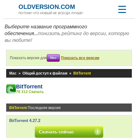
OLDVERSION.COM
ПОТОМУ ЧТО НОВЫЙ НЕ ВСЕГДА ЛУЧШЕ!
Выберите название программного
обеспечения...
понизить рейтинг до версии, которую
вы любите!
Показать версии для
Показать все версии
Mac
Mac
»
Общий доступ к файлам
»
BitTorrent
BitTorrent
78 312 Скачать
BitTorrent
Последняя версия
BitTorrent 4.27.2
Скачать сейчас