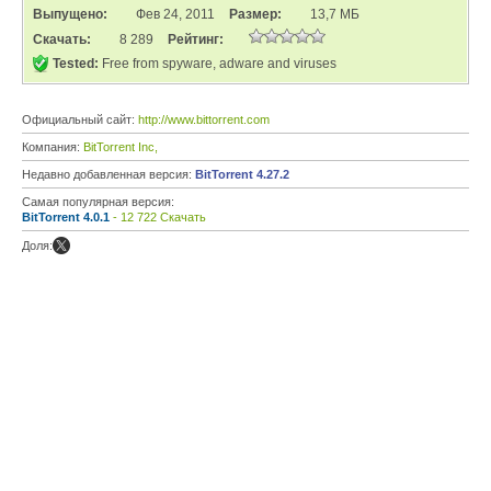
Выпущено:
Фев 24, 2011
Размер:
13,7 МБ
Скачать:
8 289
Рейтинг:
Tested:
Free from spyware, adware and viruses
Официальный сайт:
http://www.bittorrent.com
Компания:
BitTorrent Inc,
Недавно добавленная версия:
BitTorrent 4.27.2
Самая популярная версия:
BitTorrent 4.0.1
- 12 722 Скачать
Доля: