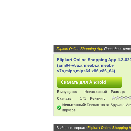
Flipkart Online Shopping App
Последняя верс
Flipkart Online Shopping App 4.2-62
(arm64-v8a,armeabi,armeabi-
v7a,mips,mips64,x86,x86_64)
Выпущено:
Неизвестный
Размер:
Скачать:
171
Рейтинг:
Испытанный:
Бесплатно от Spyware, Ad
вирусов
Выберите версию
Flipkart Online Shopping 