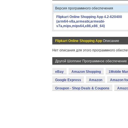
Версия программного обеспечения
Flipkart Online Shopping App 4.2-620400
(arm64-v8a,armeabi,armeabi-
v7a,mips,mips64,x86,x86_64)
Flipkart Online Shopping App
Описание
Нет описания для этого программного обеспе
Другой Шоппинг Программное обеспечение
eBay
Amazon Shopping
1Mobile Ma
Google Express
Amazon
Amazon for
Groupon - Shop Deals & Coupons
Amazo