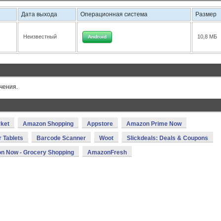
Дата выхода
Операционная система
Размер
Неизвестный
10,8 МБ
Android
чения.
rket
Amazon Shopping
Appstore
Amazon Prime Now
 Tablets
Barcode Scanner
Woot
Slickdeals: Deals & Coupons
n Now - Grocery Shopping
AmazonFresh