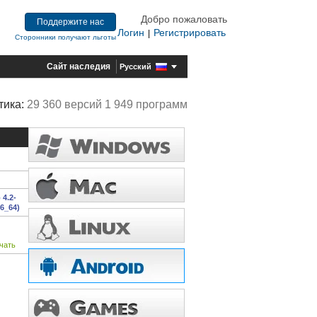
Добро пожаловать
Поддержите нас
Логин
Регистрировать
|
Сторонники получают льготы
Сайт наследия
Русский
тика:
29 360 версий 1 949 программ
 4.2-
6_64)
чать