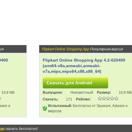
ия
Flipkart Online Shopping App
Популярная версия
0400
Flipkart Online Shopping App 4.2-620400
(arm64-v8a,armeabi,armeabi-
v7a,mips,mips64,x86,x86_64)
10,8 МБ
Выпущено:
Неизвестный
Размер:
10,8 МБ
Скачать:
171
Рейтинг:
ware и
Испытанный:
Бесплатно от Spyware, Adware и
вирусов
App
скачать бесплатно!