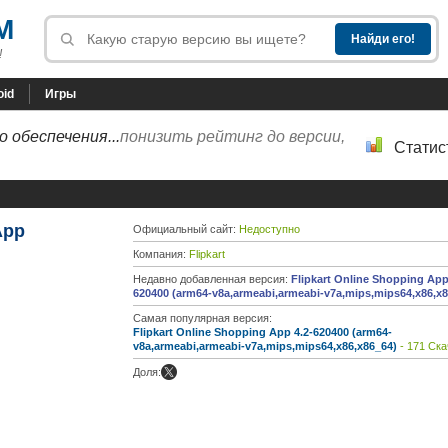
M
!
oid
Игры
 обеспечения...
понизить рейтинг до версии,
Статис
App
Официальный сайт:
Недоступно
Компания:
Flipkart
Недавно добавленная версия:
Flipkart Online Shopping App
620400 (arm64-v8a,armeabi,armeabi-v7a,mips,mips64,x86,x8
Самая популярная версия:
Flipkart Online Shopping App 4.2-620400 (arm64-
v8a,armeabi,armeabi-v7a,mips,mips64,x86,x86_64)
- 171 Ска
Доля: