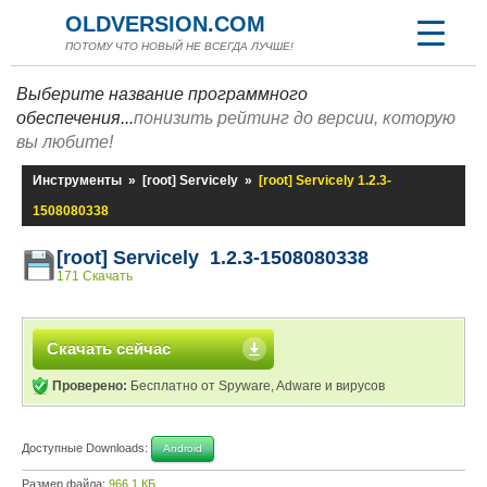
OLDVERSION.COM
ПОТОМУ ЧТО НОВЫЙ НЕ ВСЕГДА ЛУЧШЕ!
Выберите название программного
обеспечения...
понизить рейтинг до версии, которую
вы любите!
Инструменты
»
[root] Servicely
»
[root] Servicely 1.2.3-
1508080338
[root] Servicely 1.2.3-1508080338
171 Скачать
Скачать сейчас
Проверено:
Бесплатно от Spyware, Adware и вирусов
Доступные Downloads:
Android
Размер файла:
966,1 КБ