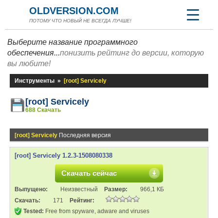
OLDVERSION.COM
ПОТОМУ ЧТО НОВЫЙ НЕ ВСЕГДА ЛУЧШЕ!
Выберите название программного
обеспечения...
понизить рейтинг до версии, которую
вы любите!
Инструменты
»
[root] Servicely
[root] Servicely
688 Скачать
[root] Servicely
Последняя версия
[root] Servicely 1.2.3-1508080338
Скачать сейчас
Выпущено:
Неизвестный
Размер:
966,1 КБ
Скачать:
171
Рейтинг:
Tested:
Free from spyware, adware and viruses