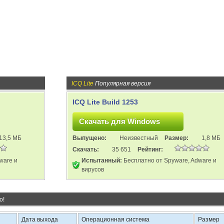
ICQ Lite
Популярная версия
ICQ Lite Build 1253
13,5 МБ
Выпущено:
Неизвестный
Размер:
1,8 МБ
Скачать:
35 651
Рейтинг:
ware и
Испытанный:
Бесплатно от Spyware, Adware и
вирусов
о!
Дата выхода
Операционная система
Размер