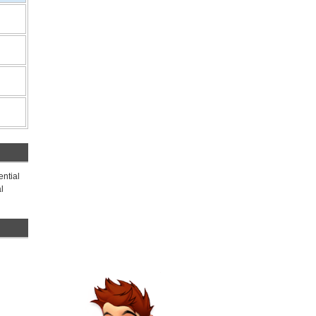
ential
l