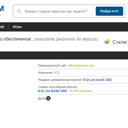
M
!
oid
Игры
 обеспечения...
понизить рейтинг до версии,
Статис
Официальный сайт:
http://www.icq.com
Компания:
ICQ
Недавно добавленная версия:
ICQ Lite build 1302
Самая популярная версия:
ICQ Lite Build 1253
- 35 651 Скачать
Доля: