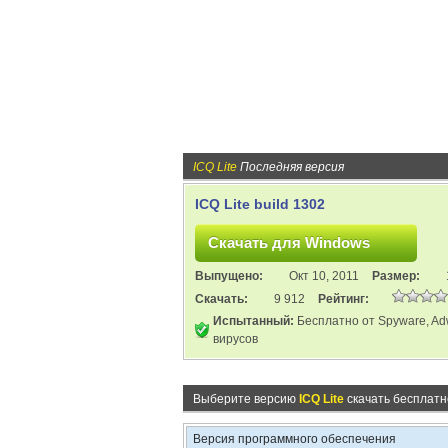
ICQ Lite
Последняя версия
ICQ Lite build 1302
Выпущено:
Окт 10, 2011
Размер:
Скачать:
9 912
Рейтинг:
Испытанный:
Бесплатно от Spyware, Ad
вирусов
Выберите версию
ICQ Lite
скачать бесплатн
Версия программного обеспечения