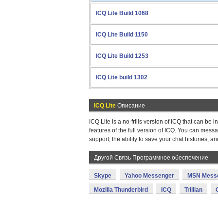
ICQ Lite Build 1068
ICQ Lite Build 1150
ICQ Lite Build 1253
ICQ Lite build 1302
ICQ Lite
Описание
ICQ Lite is a no-frills version of ICQ that can be 
features of the full version of ICQ. You can mess
support, the ability to save your chat histories, 
Другой Связь Программное обеспечение
Skype
Yahoo Messenger
MSN Mess
Mozilla Thunderbird
ICQ
Trillian