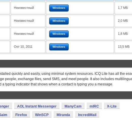
Неизвестный
1,7 МБ
Windows
Неизвестный
2,0 МБ
Windows
Неизвестный
1,8 МБ
Windows
Окт 10, 2011
13,5 МБ
Windows
installed quickly and easily, using minimal system resources. ICQ Lite has all the ess
age people, exchange files, send SMS, and meet people. It also includes multilingua
and a typing indicator that shows when a contact is typing you a message.
enger
AOL Instant Messenger
ManyCam
mIRC
X-Lite
Gaim
Firefox
WinSCP
Miranda
IncrediMail