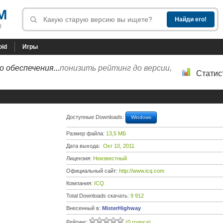
M
!
oid
Игры
 обеспечения...
понизить рейтинг до версии,
Статис
Доступные Downloads:
Windows
Размер файла:
13,5 МБ
Дата выхода:
Окт 10, 2011
Лицензия:
Неизвестный
Официальный сайт:
http://www.icq.com
Компания:
ICQ
Total Downloads скачать:
9 912
Внесенный в:
MisterHighway
Рейтинг:
(0 голоса)