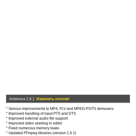
Avidemux 2.6.1
Изменить логотип
* Various improvements to MP4, FLV and MPEG-PS/TS demuxers
* Improved handling of input PTS and DTS
* Improved external audio file support
* Improved video seeking in editor
* Fixed numerous memory leaks
* Updated FFmpeg libraries (version 1.0.1)