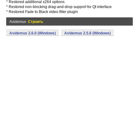
* Restored additional x264 options
* Restored non-blocking drag-and-drop support for Qt interface
* Restored Fade to Black video filter plugin
Avidemux
Строить
Avidemux 2.6.0 (Windows)
Avidemux 2.5.6 (Windows)