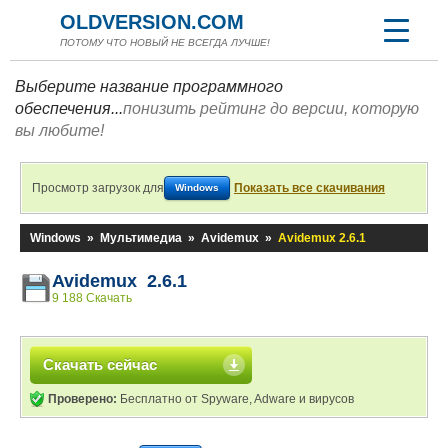
OLDVERSION.COM
ПОТОМУ ЧТО НОВЫЙ НЕ ВСЕГДА ЛУЧШЕ!
Выберите название программного
обеспечения...
понизить рейтинг до версии, которую
вы любите!
Просмотр загрузок для
Показать все скачивания
Windows
Windows
»
Мультимедиа
»
Avidemux
»
Avidemux 2.6.1
Avidemux 2.6.1
9 188 Скачать
Скачать сейчас
Проверено:
Бесплатно от Spyware, Adware и вирусов