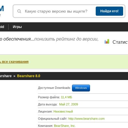
M
!
oid
Игры
 обеспечения...
понизить рейтинг до версии,
Статис
ь все скачивания
arshare
»
Bearshare 8.0
Доступные Downloads:
Windows
Размер файла:
11,4 МБ
Дата выхода:
Май 27, 2009
Лицензия:
Неизвестный
Официальный сайт:
http://www.bearshare.com
Компания:
BearShare, Inc.