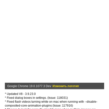
Google Chrome 19.0.1077.3 Dev
Изменить логотип
* Updated V8 - 3.9.23.0
* Fixed dialog boxes in settings. (Issue: 118031)
* Fixed flash videos turning white on mac when running with --disable-
composited-core-animation-plugins (Issue: 117916)