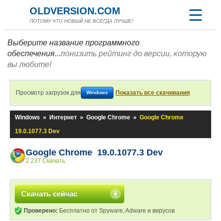
OLDVERSION.COM
ПОТОМУ ЧТО НОВЫЙ НЕ ВСЕГДА ЛУЧШЕ!
Выберите название программного
обеспечения...
понизить рейтинг до версии, которую
вы любите!
Просмотр загрузок для
Показать все скачивания
Windows
Windows
»
Интернет
»
Google Chrome
»
Google Chrome
19.0.1077.3 Dev
Google Chrome 19.0.1077.3 Dev
2 237 Скачать
Скачать сейчас
Проверено:
Бесплатно от Spyware, Adware и вирусов