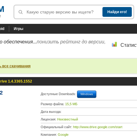
M
!
oid
Игры
 обеспечения...
понизить рейтинг до версии,
Статис
ь все скачивания
rive 1.4.3365.1552
2
Доступные Downloads:
Windows
Размер файла:
15,5 МБ
Дата выхода:
Лицензия:
Неизвестный
Официальный сайт:
http://www.drive.google.com/start
Компания:
Google