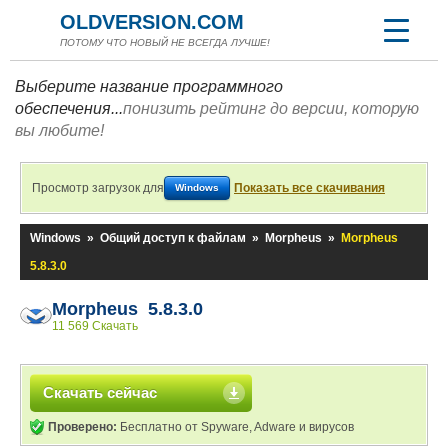
OLDVERSION.COM
ПОТОМУ ЧТО НОВЫЙ НЕ ВСЕГДА ЛУЧШЕ!
Выберите название программного
обеспечения...
понизить рейтинг до версии, которую
вы любите!
Просмотр загрузок для
Показать все скачивания
Windows
Windows
»
Общий доступ к файлам
»
Morpheus
»
Morpheus
5.8.3.0
Morpheus 5.8.3.0
11 569 Скачать
Скачать сейчас
Проверено:
Бесплатно от Spyware, Adware и вирусов