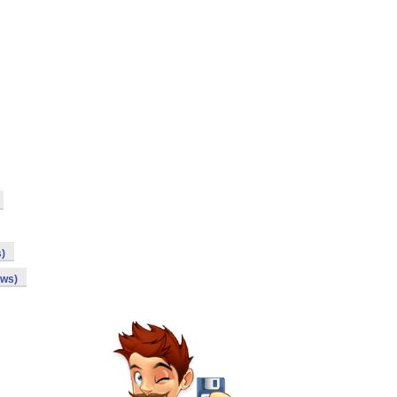
s)
ows)