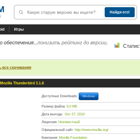
M
!
oid
Игры
 обеспечения...
понизить рейтинг до версии,
Статис
ь все скачивания
Mozilla Thunderbird 3.1.6
Доступные Downloads:
Windows
Размер файла:
9,0 МБ
Дата выхода:
Окт 27, 2010
Лицензия:
Неизвестный
Официальный сайт:
http://www.mozilla.org/
Компания:
Mozilla Foundation