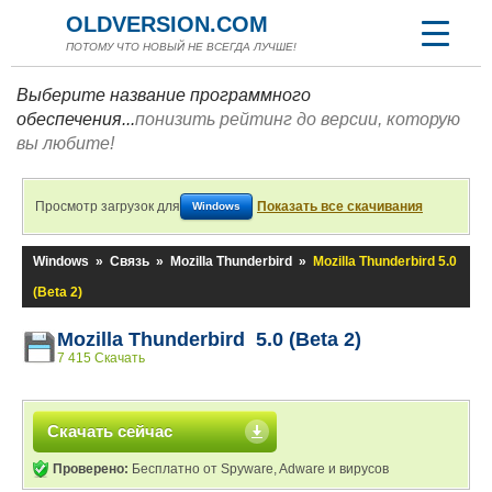
OLDVERSION.COM
ПОТОМУ ЧТО НОВЫЙ НЕ ВСЕГДА ЛУЧШЕ!
Выберите название программного
обеспечения...
понизить рейтинг до версии, которую
вы любите!
Просмотр загрузок для
Показать все скачивания
Windows
Windows
»
Связь
»
Mozilla Thunderbird
»
Mozilla Thunderbird 5.0
(Beta 2)
Mozilla Thunderbird 5.0 (Beta 2)
7 415 Скачать
Скачать сейчас
Проверено:
Бесплатно от Spyware, Adware и вирусов