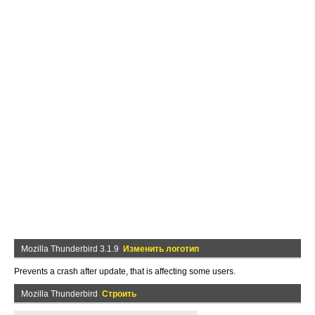
Mozilla Thunderbird 3.1.9
Изменить логотип
Prevents a crash after update, that is affecting some users.
Mozilla Thunderbird
Строить