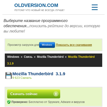
OLDVERSION.COM
ПОТОМУ ЧТО НОВЫЙ НЕ ВСЕГДА ЛУЧШЕ!
Выберите название программного
обеспечения...
понизить рейтинг до версии, которую
вы любите!
Просмотр загрузок для
Показать все скачивания
Windows
Windows
»
Связь
»
Mozilla Thunderbird
»
Mozilla Thunderbird
3.1.9
Mozilla Thunderbird 3.1.9
9 623 Скачать
Скачать сейчас
Проверено:
Бесплатно от Spyware, Adware и вирусов