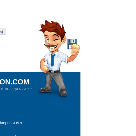
s)
ION.COM
Е ВСЕГДА ЛУЧШЕ!
веров и игр.