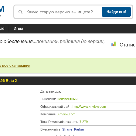
M
!
oid
Игры
 обеспечения...
понизить рейтинг до версии,
Статис
ь все скачивания
.96 Beta 2
Дата выхода:
Лицензия:
Неизвестный
Официальный сайт:
http://www.xnview.com
Компания:
XnView.com
Total Downloads скачать:
7 279
Внесенный в:
Shane_Parkar