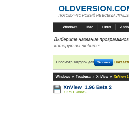
OLDVERSION.CO
ПОТОМУ ЧТО НОВЫЙ НЕ ВСЕГДА ЛУЧШЕ
Windows
Mac
Linux
Andr
Выберите название программного
которую вы любите!
Просмотр загрузок для
Показат
Windows
Windows
»
Графика
»
XnView
»
XnView 1
XnView 1.96 Beta 2
7 279 Скачать