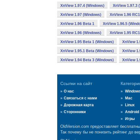
XnView 1.97.4 (Windows)
XnView 1.97.3 
XnView 1.97 (Windows)
XnView 1.96 RC1
XnView 1.96 Beta 1
XnView 1.96.5 (Wind
XnView 1.96 (Windows)
XnView 1.95 RC1
XnView 1.95 Beta 1 (Windows)
XnView 1.
XnView 1.95.1 Beta (Windows)
XnView 1.
XnView 1.94 Beta 3 (Windows)
XnView 1.
Ссылки на сайт
Категори
О нас
Window
Связаться с нами
Mac
Дорожная карта
Linux
Сторонники
Android
Игры
OldVersion.com предоставляет бесплатны
Так почему бы не понизить рейтинг до ве