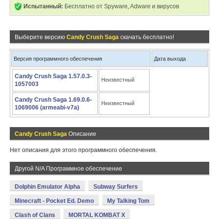
Испытанный:
Бесплатно от Spyware, Adware и вирусов
Выберите версию
Candy Crush Saga
скачать бесплатно!
Версия программного обеспечения
Дата выхода
Candy Crush Saga 1.57.0.3-
Неизвестный
1057003
Candy Crush Saga 1.69.0.6-
Неизвестный
1069006 (armeabi-v7a)
Candy Crush Saga
Описание
Нет описания для этого программного обеспечения.
Другой N/A Программное обеспечение
Dolphin Emulator Alpha
Subway Surfers
Minecraft - Pocket Ed. Demo
My Talking Tom
Clash of Clans
MORTAL KOMBAT X