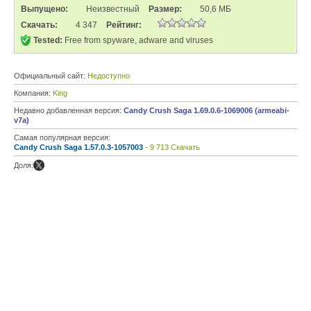
Выпущено:
Неизвестный
Размер:
50,6 МБ
Скачать:
4 347
Рейтинг:
Tested:
Free from spyware, adware and viruses
Официальный сайт:
Недоступно
Компания:
King
Недавно добавленная версия:
Candy Crush Saga 1.69.0.6-1069006 (armeabi-
v7a)
Самая популярная версия:
Candy Crush Saga 1.57.0.3-1057003
- 9 713 Скачать
Доля: