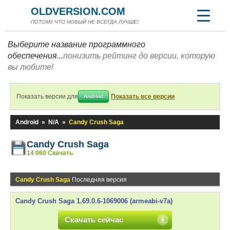
OLDVERSION.COM
ПОТОМУ ЧТО НОВЫЙ НЕ ВСЕГДА ЛУЧШЕ!
Выберите название программного
обеспечения...
понизить рейтинг до версии, которую
вы любите!
Показать версии для
Показать все версии
Android
Android
»
N/A
»
Candy Crush Saga
Candy Crush Saga
14 060 Скачать
Candy Crush Saga
Последняя версия
Candy Crush Saga 1.69.0.6-1069006 (armeabi-v7a)
Скачать сейчас