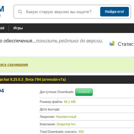
M
!
oid
Игры
 обеспечения...
понизить рейтинг до версии,
Статис
 все скачивания
pchat 9.25.0.3_Beta-794 (armeabi-v7a)
94
Доступные Downloads:
Android
Размер файла:
49,1 МБ
Дата выхода:
Лицензия:
Неизвестный
Компания:
Snapchat Inc
Total Downloads скачать:
456