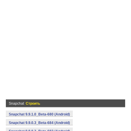
Snapchat
Строить
Snapchat 9.9.1.0_Beta-680 (Android)
Snapchat 9.9.0.3_Beta-684 (Android)