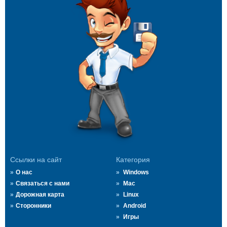
Ссылки на сайт
Категория
О нас
Windows
Связаться с нами
Mac
Дорожная карта
Linux
Сторонники
Android
Игры