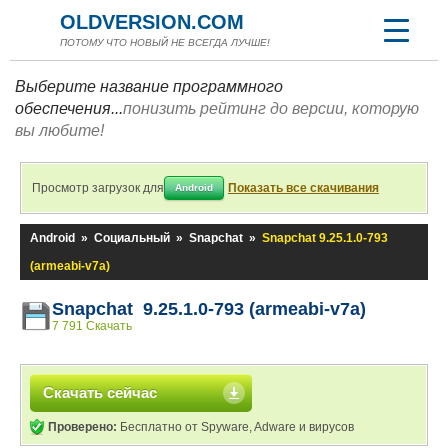
OLDVERSION.COM
ПОТОМУ ЧТО НОВЫЙ НЕ ВСЕГДА ЛУЧШЕ!
Выберите название программного
обеспечения...
понизить рейтинг до версии, которую
вы любите!
Просмотр загрузок для
Показать все скачивания
Android
Android
»
Социальный
»
Snapchat
»
Snapchat 9.25.1.0-793
(armeabi-v7a)
Snapchat 9.25.1.0-793 (armeabi-v7a)
7 791 Скачать
Скачать сейчас
Проверено:
Бесплатно от Spyware, Adware и вирусов