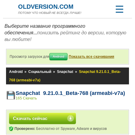
OLDVERSION.COM
ПОТОМУ ЧТО НОВЫЙ НЕ ВСЕГДА ЛУЧШЕ!
Выберите название программного
обеспечения...
понизить рейтинг до версии, которую
вы любите!
Просмотр загрузок для
Показать все скачивания
Android
Android
»
Социальный
»
Snapchat
»
Snapchat 9.21.0.1_Beta-
768 (armeabi-v7a)
Snapchat 9.21.0.1_Beta-768 (armeabi-v7a)
165 Скачать
Скачать сейчас
Проверено:
Бесплатно от Spyware, Adware и вирусов