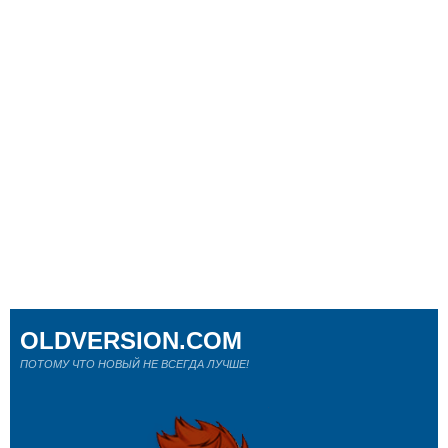
OLDVERSION.COM
ПОТОМУ ЧТО НОВЫЙ НЕ ВСЕГДА ЛУЧШЕ!