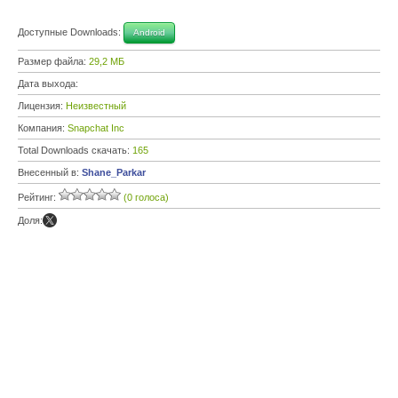
Доступные Downloads:
Android
Размер файла:
29,2 МБ
Дата выхода:
Лицензия:
Неизвестный
Компания:
Snapchat Inc
Total Downloads скачать:
165
Внесенный в:
Shane_Parkar
Рейтинг:
(0 голоса)
Доля: