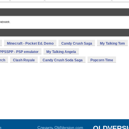
чения.
Minecraft - Pocket Ed. Demo
Candy Crush Saga
My Talking Tom
PPSSPP - PSP emulator
My Talking Angela
rch
Clash Royale
Candy Crush Soda Saga
Popcorn Time
OLDVERS
я
Следить OldVersion.com