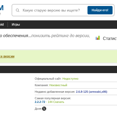
M
!
oid
Игры
 обеспечения...
понизить рейтинг до версии,
Статис
се версии
Официальный сайт:
Недоступно
Компания:
Неизвестный
Недавно добавленная версия:
2.6.8-125 (armeabi,x86)
Самая популярная версия:
2.2.2-72
- 144 Скачать
Доля: