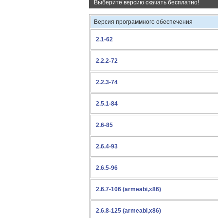
Выберите версию
скачать бесплатно!
Версия программного обеспечения
2.1-62
2.2.2-72
2.2.3-74
2.5.1-84
2.6-85
2.6.4-93
2.6.5-96
2.6.7-106 (armeabi,x86)
2.6.8-125 (armeabi,x86)