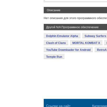
Описание
Нет описания для этого программного обеспе
Другой N/A Программное обеспечение
Dolphin Emulator Alpha
Subway Surfers
Clash of Clans
MORTAL KOMBAT X
YouTube Downloader for Android
RetroA
Temple Run
Ссылки на сайт
Категори