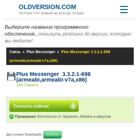
OLDVERSION.COM
ПОТОМУ ЧТО НОВЫЙ НЕ ВСЕГДА ЛУЧШЕ!
Выберите название программного
обеспечения...
понизить рейтинг до версии, которую
вы любите!
Связь
»
Plus Messenger
»
Plus Messenger 3.3.2.1-698
(armeabi,armeabi-v7a,x86)
Plus Messenger 3.3.2.1-698
(armeabi,armeabi-v7a,x86)
148 Скачать
Скачать сейчас
Проверено:
Бесплатно от Spyware, Adware и вирусов
Доступные Downloads:
Android