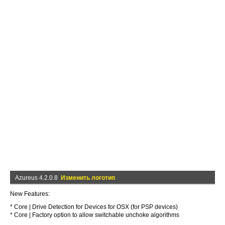
Azureus 4.2.0.8
Изменить логотип
New Features:
* Core | Drive Detection for Devices for OSX (for PSP devices)
* Core | Factory option to allow switchable unchoke algorithms