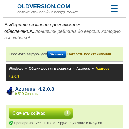
OLDVERSION.COM
ПОТОМУ ЧТО НОВЫЙ НЕ ВСЕГДА ЛУЧШЕ!
Выберите название программного
обеспечения...
понизить рейтинг до версии, которую
вы любите!
Просмотр загрузок для
Показать все скачивания
Windows
Windows
»
Общий доступ к файлам
»
Azureus
»
Azureus
4.2.0.8
Azureus 4.2.0.8
9 519 Скачать
Скачать сейчас
Проверено:
Бесплатно от Spyware, Adware и вирусов