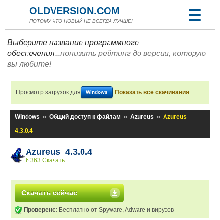
OLDVERSION.COM
ПОТОМУ ЧТО НОВЫЙ НЕ ВСЕГДА ЛУЧШЕ!
Выберите название программного
обеспечения...
понизить рейтинг до версии, которую
вы любите!
Просмотр загрузок для
Показать все скачивания
Windows
Windows
»
Общий доступ к файлам
»
Azureus
»
Azureus
4.3.0.4
Azureus 4.3.0.4
6 363 Скачать
Скачать сейчас
Проверено:
Бесплатно от Spyware, Adware и вирусов