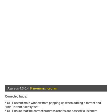
Azureus 4.3.0.4
Изменить логотип
Corrected bugs:
* UI | Prevent main window from popping up when adding a torrent and
"Add Torrent Silently" set
* UI | Ensure that the correct progress reports are passed to listeners