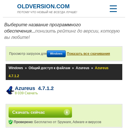
OLDVERSION.COM
ПОТОМУ ЧТО НОВЫЙ НЕ ВСЕГДА ЛУЧШЕ!
Выберите название программного
обеспечения...
понизить рейтинг до версии, которую
вы любите!
Просмотр загрузок для
Показать все скачивания
Windows
Windows
»
Общий доступ к файлам
»
Azureus
»
Azureus
4.7.1.2
Azureus 4.7.1.2
8 039 Скачать
Скачать сейчас
Проверено:
Бесплатно от Spyware, Adware и вирусов