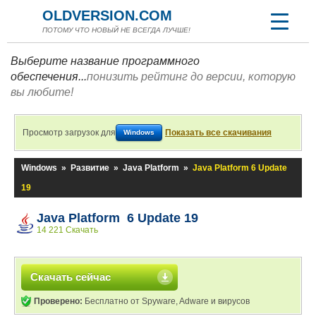
OLDVERSION.COM
ПОТОМУ ЧТО НОВЫЙ НЕ ВСЕГДА ЛУЧШЕ!
Выберите название программного
обеспечения...
понизить рейтинг до версии, которую
вы любите!
Просмотр загрузок для
Показать все скачивания
Windows
Windows
»
Развитие
»
Java Platform
»
Java Platform 6 Update
19
Java Platform 6 Update 19
14 221 Скачать
Скачать сейчас
Проверено:
Бесплатно от Spyware, Adware и вирусов