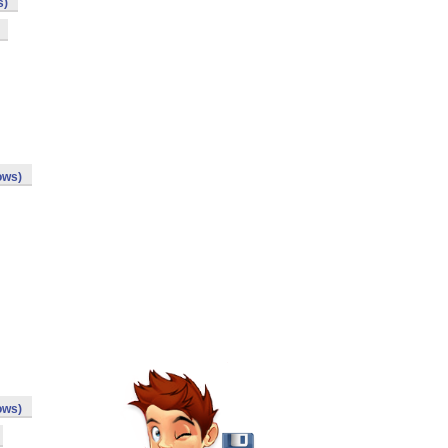
s)
ows)
ows)