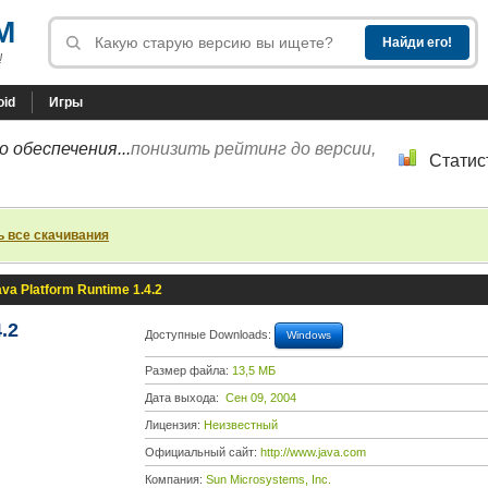
M
!
oid
Игры
 обеспечения...
понизить рейтинг до версии,
Статис
ь все скачивания
va Platform Runtime 1.4.2
.2
Доступные Downloads:
Windows
Размер файла:
13,5 МБ
Дата выхода:
Сен 09, 2004
Лицензия:
Неизвестный
Официальный сайт:
http://www.java.com
Компания:
Sun Microsystems, Inc.