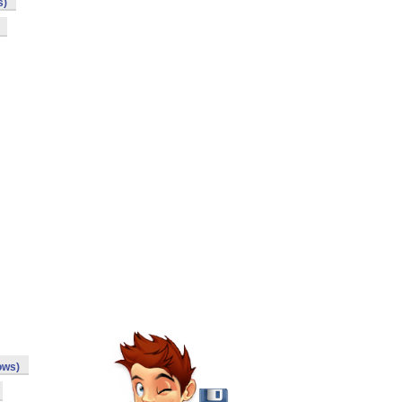
s)
ows)