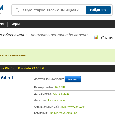
M
!
oid
Игры
 обеспечения...
понизить рейтинг до версии,
Статис
ь все скачивания
va Platform 6 update 29 64 bit
64 bit
Доступные Downloads:
Windows
Размер файла:
16,4 МБ
Дата выхода:
Окт 18, 2011
Лицензия:
Неизвестный
Официальный сайт:
http://www.java.com
Компания:
Sun Microsystems, Inc.