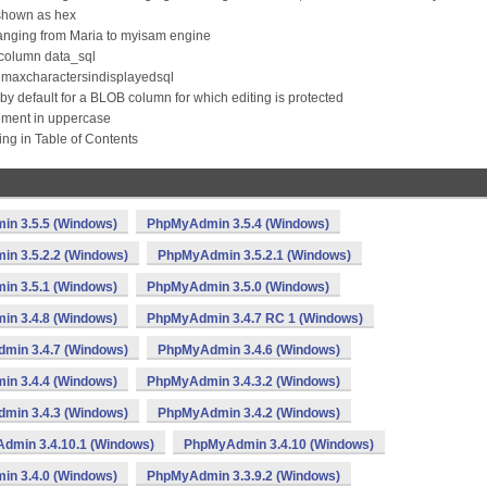
 shown as hex
anging from Maria to myisam engine
 column data_sql
y maxcharactersindisplayedsql
by default for a BLOB column for which editing is protected
ement in uppercase
g in Table of Contents
n 3.5.5 (Windows)
PhpMyAdmin 3.5.4 (Windows)
n 3.5.2.2 (Windows)
PhpMyAdmin 3.5.2.1 (Windows)
n 3.5.1 (Windows)
PhpMyAdmin 3.5.0 (Windows)
n 3.4.8 (Windows)
PhpMyAdmin 3.4.7 RC 1 (Windows)
min 3.4.7 (Windows)
PhpMyAdmin 3.4.6 (Windows)
n 3.4.4 (Windows)
PhpMyAdmin 3.4.3.2 (Windows)
min 3.4.3 (Windows)
PhpMyAdmin 3.4.2 (Windows)
dmin 3.4.10.1 (Windows)
PhpMyAdmin 3.4.10 (Windows)
n 3.4.0 (Windows)
PhpMyAdmin 3.3.9.2 (Windows)