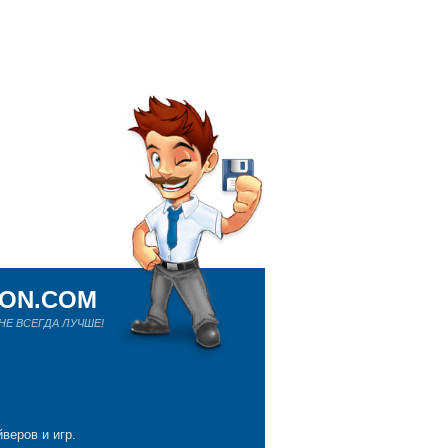
ION.COM
Е ВСЕГДА ЛУЧШЕ!
веров и игр.