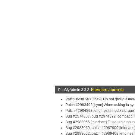
PhpMyAdmin 3.3.3
Изменить логотип
Patch #2982480 [navi] Do not group if ther
Patch #2983492 [sync] When asking to synch
Patch #2984893 [engines] innodb storage 
Bug #2974687, bug #2974692 [compatibility
Bug #2983066 [interface] Flush table on ta
Bug #2983060, patch #2987900 [interface] F
Bug #2983062, patch #2989408 [engines] F