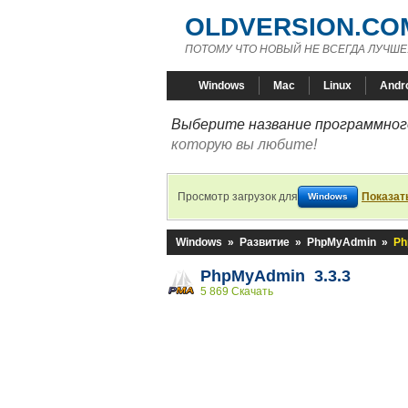
OLDVERSION.CO
ПОТОМУ ЧТО НОВЫЙ НЕ ВСЕГДА ЛУЧШЕ
Windows
Mac
Linux
Andr
Выберите название программного
которую вы любите!
Просмотр загрузок для
Показат
Windows
Windows
»
Развитие
»
PhpMyAdmin
»
Ph
PhpMyAdmin 3.3.3
5 869 Скачать