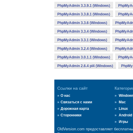
PhpMyAdmin 3.3.9.1 (Windows)
PhpMyAd
PhpMyAdmin 3.3.8.1 (Windows)
PhpMyAd
PhpMyAdmin 3.3.6 (Windows)
PhpMyAdmi
PhpMyAdmin 3.3.4 (Windows)
PhpMyAdmi
PhpMyAdmin 3.3.1 (Windows)
PhpMyAdmi
PhpMyAdmin 3.2.4 (Windows)
PhpMyAdmi
PhpMyAdmin 3.0.1.1 (Windows)
PhpMyAd
PhpMyAdmin 2.6.4 pl4 (Windows)
PhpMyA
Ссылки на сайт
Категори
О нас
Window
Связаться с нами
Mac
Дорожная карта
Linux
Сторонники
Android
Игры
OldVersion.com предоставляет бесплатны