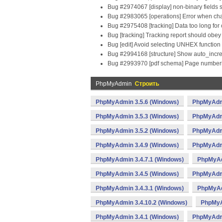
Bug #2974067 [display] non-binary fields
Bug #2983065 [operations] Error when ch
Bug #2975408 [tracking] Data too long for
Bug [tracking] Tracking report should obe
Bug [edit] Avoid selecting UNHEX function 
Bug #2994168 [structure] Show auto_incr
Bug #2993970 [pdf schema] Page numberin
PhpMyAdmin
Строить
PhpMyAdmin 3.5.6 (Windows)
PhpMyAdmi
PhpMyAdmin 3.5.3 (Windows)
PhpMyAdmi
PhpMyAdmin 3.5.2 (Windows)
PhpMyAdmi
PhpMyAdmin 3.4.9 (Windows)
PhpMyAdmi
PhpMyAdmin 3.4.7.1 (Windows)
PhpMyAd
PhpMyAdmin 3.4.5 (Windows)
PhpMyAdmi
PhpMyAdmin 3.4.3.1 (Windows)
PhpMyAd
PhpMyAdmin 3.4.10.2 (Windows)
PhpMyA
PhpMyAdmin 3.4.1 (Windows)
PhpMyAdmi