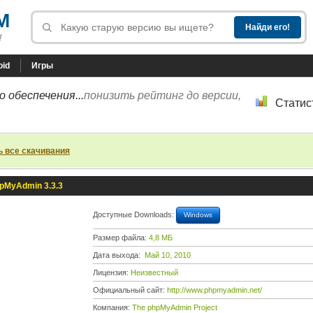
M
!
oid
Игры
 обеспечения...
понизить рейтинг до версии,
Статис
ь все скачивания
pMyAdmin 3.3.3
Доступные Downloads:
Windows
Размер файла:
4,8 МБ
Дата выхода:
Май 10, 2010
Лицензия:
Неизвестный
Официальный сайт:
http://www.phpmyadmin.net/
Компания:
The phpMyAdmin Project