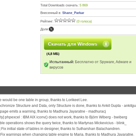
Total Downloads скачать:
5 869
Внесенный в:
Shane_Parkar
Рейтинг:
(0 голоса)
Доля:
Скачать для Windows
(4,8 МБ)
Испытанный:
Бесплатно от Spyware, Adware и
вирусов
e would be one table in group, thanks to Lorikeet Lee.
ronize Structure and Data, only Structure is done, thanks to Ankit Gupta - ankitg
page emits a warning, thanks to Madhura Jayaratne - madhuracj
] phpexcel : IBM AIX iconv() does not work, thanks to Björn Wiberg - bwiberg
ble operations shows the query twice, thanks to Martynas Mickevicius - blink_
ix initial state of tables in designer, thanks to Sutharshan Balachandren.
ix warnings when changing table engine to Maria, thanks to Madhura Jayaratne.