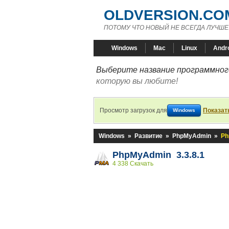
OLDVERSION.CO
ПОТОМУ ЧТО НОВЫЙ НЕ ВСЕГДА ЛУЧШЕ
Windows
Mac
Linux
Andr
Выберите название программного
которую вы любите!
Просмотр загрузок для
Показат
Windows
Windows
»
Развитие
»
PhpMyAdmin
»
Ph
PhpMyAdmin 3.3.8.1
4 338 Скачать