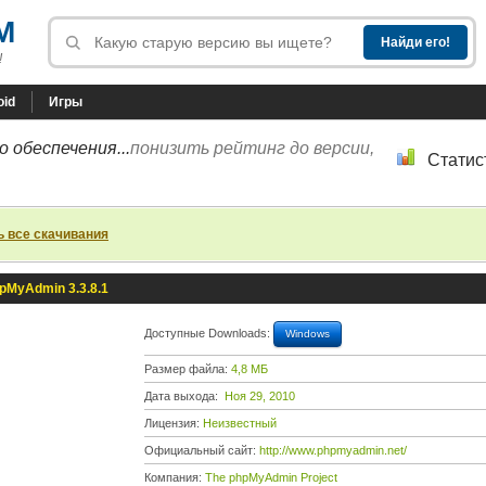
M
!
oid
Игры
 обеспечения...
понизить рейтинг до версии,
Статис
ь все скачивания
pMyAdmin 3.3.8.1
Доступные Downloads:
Windows
Размер файла:
4,8 МБ
Дата выхода:
Ноя 29, 2010
Лицензия:
Неизвестный
Официальный сайт:
http://www.phpmyadmin.net/
Компания:
The phpMyAdmin Project