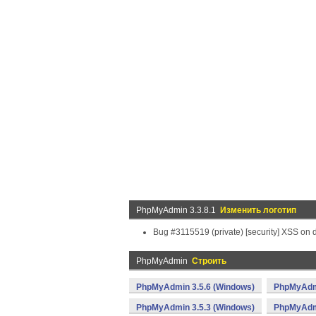
PhpMyAdmin 3.3.8.1
Изменить логотип
Bug #3115519 (private) [security] XSS o
PhpMyAdmin
Строить
PhpMyAdmin 3.5.6 (Windows)
PhpMyAdmi
PhpMyAdmin 3.5.3 (Windows)
PhpMyAdmi