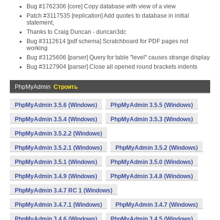
Bug #1762306 [core] Copy database with view of a view
Patch #3117535 [replication] Add quotes to database in initial
statement,
Thanks to Craig Duncan - duncan3dc
Bug #3112614 [pdf schema] Scratchboard for PDF pages not
working
Bug #3125606 [parser] Query for table "level" causes strange display
Bug #3127904 [parser] Close all opened round brackets indents
PhpMyAdmin
Строить
PhpMyAdmin 3.5.6 (Windows)
PhpMyAdmin 3.5.5 (Windows)
PhpMyAdmin 3.5.4 (Windows)
PhpMyAdmin 3.5.3 (Windows)
PhpMyAdmin 3.5.2.2 (Windows)
PhpMyAdmin 3.5.2.1 (Windows)
PhpMyAdmin 3.5.2 (Windows)
PhpMyAdmin 3.5.1 (Windows)
PhpMyAdmin 3.5.0 (Windows)
PhpMyAdmin 3.4.9 (Windows)
PhpMyAdmin 3.4.8 (Windows)
PhpMyAdmin 3.4.7 RC 1 (Windows)
PhpMyAdmin 3.4.7.1 (Windows)
PhpMyAdmin 3.4.7 (Windows)
PhpMyAdmin 3.4.6 (Windows)
PhpMyAdmin 3.4.5 (Windows)