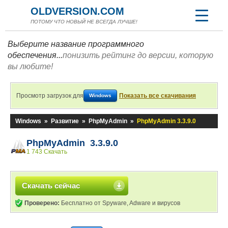
OLDVERSION.COM
ПОТОМУ ЧТО НОВЫЙ НЕ ВСЕГДА ЛУЧШЕ!
Выберите название программного
обеспечения...
понизить рейтинг до версии, которую
вы любите!
Просмотр загрузок для
Показать все скачивания
Windows
Windows
»
Развитие
»
PhpMyAdmin
»
PhpMyAdmin 3.3.9.0
PhpMyAdmin 3.3.9.0
1 743 Скачать
Скачать сейчас
Проверено:
Бесплатно от Spyware, Adware и вирусов