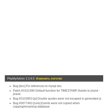
PhpMyAdmin 3.3.9.0
Изменить логотип
Bug [doc] Fix references to mysql doc
Patch #3101490 Default function for TIMESTAMP, thanks to jirand -
jirand
Bug #3103853 [js] Double quotes were not escaped in generated js
Bug #3077463 [core] Events were not copied when
copying/renaming database