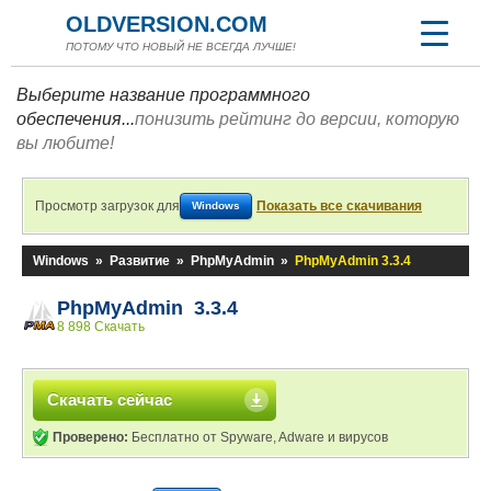
OLDVERSION.COM
ПОТОМУ ЧТО НОВЫЙ НЕ ВСЕГДА ЛУЧШЕ!
Выберите название программного
обеспечения...
понизить рейтинг до версии, которую
вы любите!
Просмотр загрузок для
Показать все скачивания
Windows
Windows
»
Развитие
»
PhpMyAdmin
»
PhpMyAdmin 3.3.4
PhpMyAdmin 3.3.4
8 898 Скачать
Скачать сейчас
Проверено:
Бесплатно от Spyware, Adware и вирусов