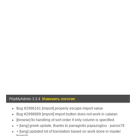
PhpMyAdmin 3.3.4
Изменить логотип
Bug #2996161 [import] properly escape import value
Bug #2998889 [import] import button does not work in catalan
[browse] fix handling of sort order if only column is specified.
+ [lang] greek update, thanks to panagiotis papazoglou - panos78
+ [lang] updated lot of translation based on work done in master
branch.