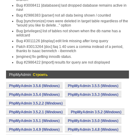
Bug #3008411 [databases] last dropped database remains active in
navi
Bug #2986383 [parser] not all data being shown / counted
Bug [synchronize] rows were deleted in target table regardless of the
"would you like to delete..." option
Bug [privileges] list of tables not shown when the db name has a
wildcard
Bug #3011126 [display] edit link missing after long query
Patch #3013264 [doc] faq 1.40 uses a comma instead of a period,
thanks to isaac bennetch - ibennetch
[engines] fix getting innodb status.
Bug #2986422 [import] results for query are not displayed
PhpMyAdmin
Строить
PhpMyAdmin 3.5.6 (Windows)
PhpMyAdmin 3.5.5 (Windows)
PhpMyAdmin 3.5.4 (Windows)
PhpMyAdmin 3.5.3 (Windows)
PhpMyAdmin 3.5.2.2 (Windows)
PhpMyAdmin 3.5.2.1 (Windows)
PhpMyAdmin 3.5.2 (Windows)
PhpMyAdmin 3.5.1 (Windows)
PhpMyAdmin 3.5.0 (Windows)
PhpMyAdmin 3.4.9 (Windows)
PhpMyAdmin 3.4.8 (Windows)