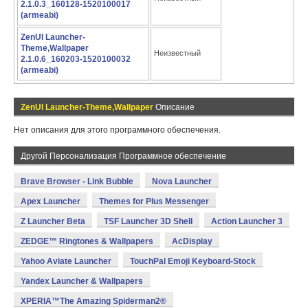
2.1.0.3_160128-1520100017
(armeabi)
ZenUI Launcher-
Theme,Wallpaper
Неизвестный
2.1.0.6_160203-1520100032
(armeabi)
ZenUI Launcher-Theme,Wallpaper
Описание
Нет описания для этого программного обеспечения.
Другой Персонализация Программное обеспечение
Brave Browser - Link Bubble
Nova Launcher
Apex Launcher
Themes for Plus Messenger
Z Launcher Beta
TSF Launcher 3D Shell
Action Launcher 3
ZEDGE™ Ringtones & Wallpapers
AcDisplay
Yahoo Aviate Launcher
TouchPal Emoji Keyboard-Stock
Yandex Launcher & Wallpapers
XPERIA™The Amazing Spiderman2®