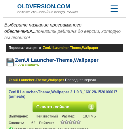
OLDVERSION.COM
ПОТОМУ ЧТО НОВЫЙ НЕ ВСЕГДА ЛУЧШЕ!
Выберите название программного
обеспечения...
понизить рейтинг до версии, которую
вы любите!
Персонализация
»
ZenUI Launcher-Theme,Wallpaper
ZenUI Launcher-Theme,Wallpaper
1 774 Скачать
ZenUI Launcher-Theme,Wallpaper
Последняя версия
ZenUI Launcher-Theme,Wallpaper 2.1.0.3_160128-1520100017
(armeabi)
Скачать сейчас
Выпущено:
Неизвестный
Размер:
18,4 МБ
Скачать:
62
Рейтинг: