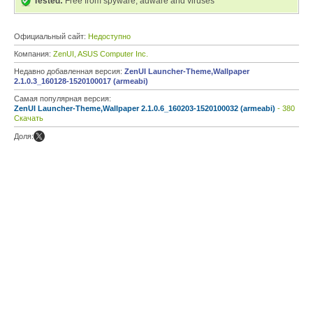
Tested:
Free from spyware, adware and viruses
Официальный сайт:
Недоступно
Компания:
ZenUI, ASUS Computer Inc.
Недавно добавленная версия:
ZenUI Launcher-Theme,Wallpaper
2.1.0.3_160128-1520100017 (armeabi)
Самая популярная версия:
ZenUI Launcher-Theme,Wallpaper 2.1.0.6_160203-1520100032 (armeabi)
- 380
Скачать
Доля: