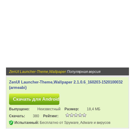
ZenUI Launcher-Theme,Wallpaper
Популярная версия
ZenUI Launcher-Theme,Wallpaper 2.1.0.6_160203-1520100032
(armeabi)
Выпущено:
Неизвестный
Размер:
18,4 МБ
Скачать:
380
Рейтинг:
Испытанный:
Бесплатно от Spyware, Adware и вирусов