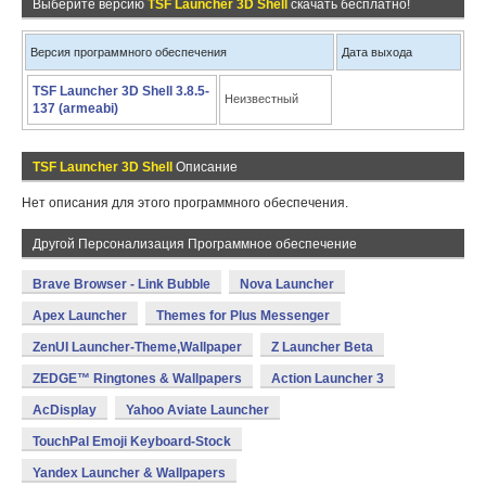
Выберите версию
TSF Launcher 3D Shell
скачать бесплатно!
Версия программного обеспечения
Дата выхода
TSF Launcher 3D Shell 3.8.5-
Неизвестный
137 (armeabi)
TSF Launcher 3D Shell
Описание
Нет описания для этого программного обеспечения.
Другой Персонализация Программное обеспечение
Brave Browser - Link Bubble
Nova Launcher
Apex Launcher
Themes for Plus Messenger
ZenUI Launcher-Theme,Wallpaper
Z Launcher Beta
ZEDGE™ Ringtones & Wallpapers
Action Launcher 3
AcDisplay
Yahoo Aviate Launcher
TouchPal Emoji Keyboard-Stock
Yandex Launcher & Wallpapers