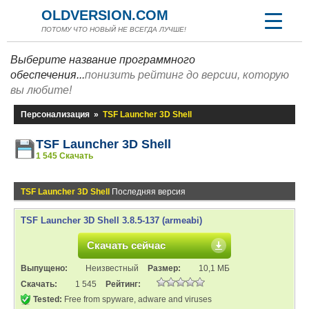
OLDVERSION.COM
ПОТОМУ ЧТО НОВЫЙ НЕ ВСЕГДА ЛУЧШЕ!
Выберите название программного
обеспечения...
понизить рейтинг до версии, которую
вы любите!
Персонализация
»
TSF Launcher 3D Shell
TSF Launcher 3D Shell
1 545 Скачать
TSF Launcher 3D Shell
Последняя версия
TSF Launcher 3D Shell 3.8.5-137 (armeabi)
Скачать сейчас
Выпущено:
Неизвестный
Размер:
10,1 МБ
Скачать:
1 545
Рейтинг:
Tested:
Free from spyware, adware and viruses