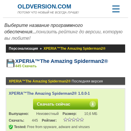
OLDVERSION.COM
ПОТОМУ ЧТО НОВЫЙ НЕ ВСЕГДА ЛУЧШЕ!
Выберите название программного
обеспечения...
понизить рейтинг до версии, которую
вы любите!
Персонализация
»
XPERIA™The Amazing Spiderman2®
XPERIA™The Amazing Spiderman2®
445 Скачать
XPERIA™The Amazing Spiderman2®
Последняя версия
XPERIA™The Amazing Spiderman2® 1.0.0-1
Скачать сейчас
Выпущено:
Неизвестный
Размер:
10,6 МБ
Скачать:
445
Рейтинг:
Tested:
Free from spyware, adware and viruses