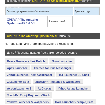
Выберите версию
XPERIA™The Amazing Spiderman2®
скачать
бесплатно!
Версия программного обеспечения
Дата выхода
XPERIA™The Amazing
Неизвестный
Spiderman2® 1.0.0-1
XPERIA™The Amazing Spiderman2®
Описание
Нет описания для этого программного обеспечения.
Другой Персонализация Программное обеспечение
Brave Browser - Link Bubble
Nova Launcher
Apex Launcher
Themes for Plus Messenger
ZenUI Launcher-Theme,Wallpaper
TSF Launcher 3D Shell
Z Launcher Beta
ZEDGE™ Ringtones & Wallpapers
Action Launcher 3
AcDisplay
Yahoo Aviate Launcher
TouchPal Emoji Keyboard-Stock
Yandex Launcher & Wallpapers
Hola Launcher - Simple, Fast