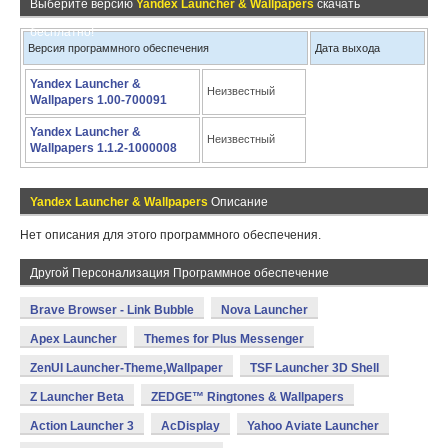
Выберите версию
Yandex Launcher & Wallpapers
скачать
бесплатно!
Версия программного обеспечения
Дата выхода
Yandex Launcher &
Неизвестный
Wallpapers 1.00-700091
Yandex Launcher &
Неизвестный
Wallpapers 1.1.2-1000008
Yandex Launcher & Wallpapers
Описание
Нет описания для этого программного обеспечения.
Другой Персонализация Программное обеспечение
Brave Browser - Link Bubble
Nova Launcher
Apex Launcher
Themes for Plus Messenger
ZenUI Launcher-Theme,Wallpaper
TSF Launcher 3D Shell
Z Launcher Beta
ZEDGE™ Ringtones & Wallpapers
Action Launcher 3
AcDisplay
Yahoo Aviate Launcher