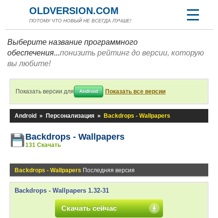
OLDVERSION.COM
ПОТОМУ ЧТО НОВЫЙ НЕ ВСЕГДА ЛУЧШЕ!
Выберите название программного
обеспечения...
понизить рейтинг до версии, которую
вы любите!
Показать версии для
Показать все версии
Android
Android
»
Персонализация
»
Backdrops - Wallpapers
Backdrops - Wallpapers
131 Скачать
Backdrops - Wallpapers
Последняя версия
Backdrops - Wallpapers 1.32-31
Скачать сейчас