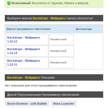
Испытанный:
Бесплатно от Spyware, Adware и вирусов
Выберите версию
Backdrops - Wallpapers
скачать бесплатно!
Версия программного обеспечения
Дата выхода
Backdrops - Wallpapers
Неизвестный
1.10-12
Backdrops - Wallpapers
Неизвестный
1.12-14
Backdrops - Wallpapers
Неизвестный
1.32-31
Backdrops - Wallpapers
Описание
Нет описания для этого программного обеспечения.
Другой Персонализация Программное обеспечение
Brave Browser - Link Bubble
Nova Launcher