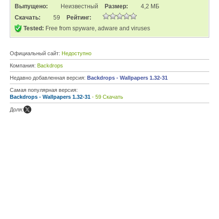
Выпущено:
Неизвестный
Размер:
4,2 МБ
Скачать:
59
Рейтинг:
Tested:
Free from spyware, adware and viruses
Официальный сайт:
Недоступно
Компания:
Backdrops
Недавно добавленная версия:
Backdrops - Wallpapers 1.32-31
Самая популярная версия:
Backdrops - Wallpapers 1.32-31
- 59 Скачать
Доля: