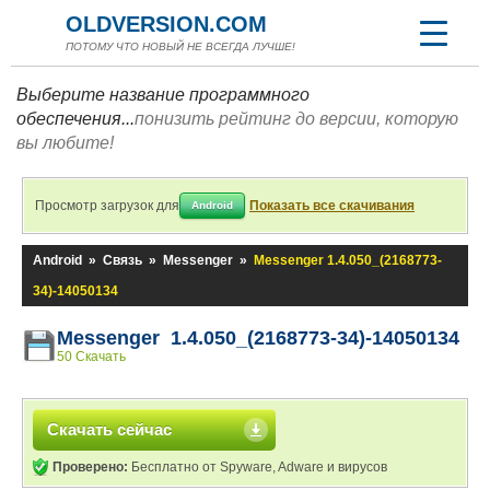
OLDVERSION.COM
ПОТОМУ ЧТО НОВЫЙ НЕ ВСЕГДА ЛУЧШЕ!
Выберите название программного
обеспечения...
понизить рейтинг до версии, которую
вы любите!
Просмотр загрузок для
Показать все скачивания
Android
Android
»
Связь
»
Messenger
»
Messenger 1.4.050_(2168773-
34)-14050134
Messenger 1.4.050_(2168773-34)-14050134
50 Скачать
Скачать сейчас
Проверено:
Бесплатно от Spyware, Adware и вирусов