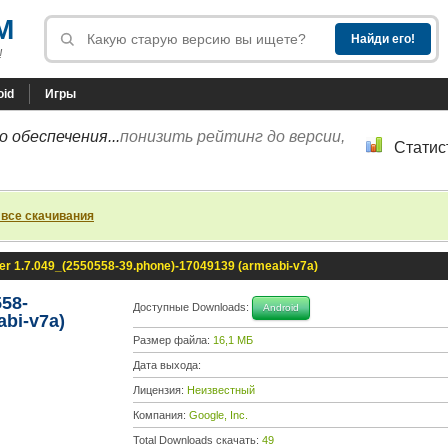
M
!
oid
Игры
 обеспечения...
понизить рейтинг до версии,
Статис
 все скачивания
r 1.7.049_(2550558-39.phone)-17049139 (armeabi-v7a)
58-
Доступные Downloads:
Android
abi-v7a)
Размер файла:
16,1 МБ
Дата выхода:
Лицензия:
Неизвестный
Компания:
Google, Inc.
Total Downloads скачать:
49