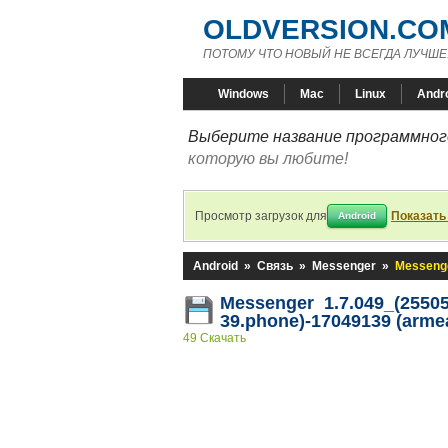
OLDVERSION.CO
ПОТОМУ ЧТО НОВЫЙ НЕ ВСЕГДА ЛУЧШЕ
Windows
Mac
Linux
Andr
Выберите название программного
которую вы любите!
Просмотр загрузок для
Показать
Android
Android
»
Связь
»
Messenger
»
Messenge
Messenger 1.7.049_(25505
39.phone)-17049139 (arme
49 Скачать