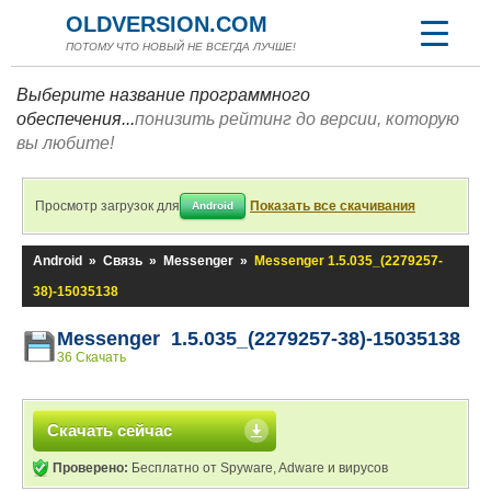
OLDVERSION.COM
ПОТОМУ ЧТО НОВЫЙ НЕ ВСЕГДА ЛУЧШЕ!
Выберите название программного
обеспечения...
понизить рейтинг до версии, которую
вы любите!
Просмотр загрузок для
Показать все скачивания
Android
Android
»
Связь
»
Messenger
»
Messenger 1.5.035_(2279257-
38)-15035138
Messenger 1.5.035_(2279257-38)-15035138
36 Скачать
Скачать сейчас
Проверено:
Бесплатно от Spyware, Adware и вирусов