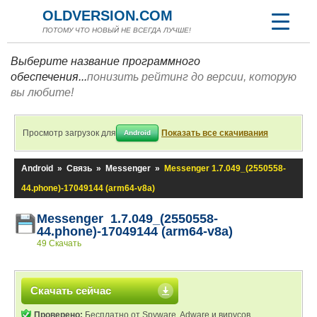
OLDVERSION.COM
ПОТОМУ ЧТО НОВЫЙ НЕ ВСЕГДА ЛУЧШЕ!
Выберите название программного
обеспечения...
понизить рейтинг до версии, которую
вы любите!
Просмотр загрузок для
Показать все скачивания
Android
Android
»
Связь
»
Messenger
»
Messenger 1.7.049_(2550558-
44.phone)-17049144 (arm64-v8a)
Messenger 1.7.049_(2550558-
44.phone)-17049144 (arm64-v8a)
49 Скачать
Скачать сейчас
Проверено:
Бесплатно от Spyware, Adware и вирусов