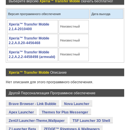
Выберите версию
Xperia™ Transfer Mobile
скачать бесплатно!
Версия программного обеспечения
Дата выхода
Xperia™ Transfer Mobile
Неизвестный
2.1.4-2010400
Xperia™ Transfer Mobile
Неизвестный
2.2.A.0.20-4456468
Xperia™ Transfer Mobile
Неизвестный
2.2.A.2.2-4458498 (armeabi)
Xperia™ Transfer Mobile
Описание
Нет описания для этого программного обеспечения.
Другой Персонализация Программное обеспечение
Brave Browser - Link Bubble
Nova Launcher
Apex Launcher
Themes for Plus Messenger
ZenUI Launcher-Theme,Wallpaper
TSF Launcher 3D Shell
Z Launcher Beta
ZEDGE™ Ringtones & Wallpapers