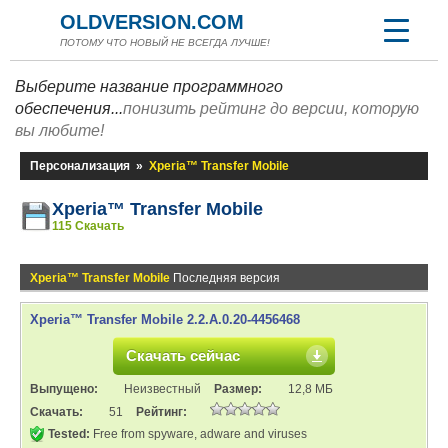
OLDVERSION.COM
ПОТОМУ ЧТО НОВЫЙ НЕ ВСЕГДА ЛУЧШЕ!
Выберите название программного
обеспечения...
понизить рейтинг до версии, которую
вы любите!
Персонализация
»
Xperia™ Transfer Mobile
Xperia™ Transfer Mobile
115 Скачать
Xperia™ Transfer Mobile
Последняя версия
Xperia™ Transfer Mobile 2.2.A.0.20-4456468
Скачать сейчас
Выпущено:
Неизвестный
Размер:
12,8 МБ
Скачать:
51
Рейтинг:
Tested:
Free from spyware, adware and viruses